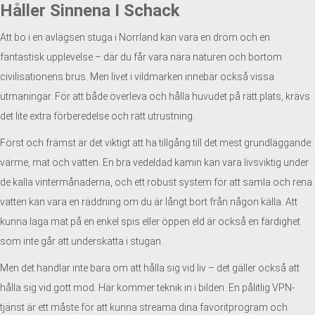
Håller Sinnena I Schack
Att bo i en avlägsen stuga i Norrland kan vara en dröm och en
fantastisk upplevelse – där du får vara nära naturen och bortom
civilisationens brus. Men livet i vildmarken innebär också vissa
utmaningar. För att både överleva och hålla huvudet på rätt plats, krävs
det lite extra förberedelse och rätt utrustning.
Först och främst är det viktigt att ha tillgång till det mest grundläggande:
värme, mat och vatten. En bra vedeldad kamin kan vara livsviktig under
de kalla vintermånaderna, och ett robust system för att samla och rena
vatten kan vara en räddning om du är långt bort från någon källa. Att
kunna laga mat på en enkel spis eller öppen eld är också en färdighet
som inte går att underskatta i stugan.
Men det handlar inte bara om att hålla sig vid liv – det gäller också att
hålla sig vid gott mod. Här kommer teknik in i bilden. En pålitlig VPN-
tjänst är ett måste för att kunna streama dina favoritprogram och