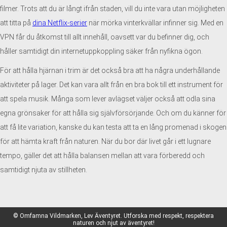
filmer. Trots att du är långt ifrån staden, vill du inte vara utan möjligheten
att titta på
dina Netflix-serier
när mörka vinterkvällar infinner sig. Med en
VPN får du åtkomst till allt innehåll, oavsett var du befinner dig, och
håller samtidigt din internetuppkoppling säker från nyfikna ögon.
För att hålla hjärnan i trim är det också bra att ha några underhållande
aktiviteter på lager. Det kan vara allt från en bra bok till ett instrument för
att spela musik. Många som lever avlägset väljer också att odla sina
egna grönsaker för att hålla sig självförsörjande. Och om du känner för
att få lite variation, kanske du kan testa att ta en lång promenad i skogen
för att hämta kraft från naturen. När du bor där livet går i ett lugnare
tempo, gäller det att hålla balansen mellan att vara förberedd och
samtidigt njuta av stillheten.
© Omfamna Vildmarken, Lev Äventyret. Utforska med respekt, respektera
naturen och njut av äventyret!