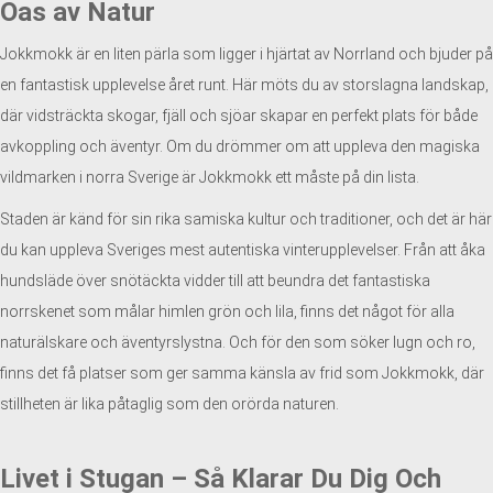
Oas av Natur
Jokkmokk är en liten pärla som ligger i hjärtat av Norrland och bjuder på
en fantastisk upplevelse året runt. Här möts du av storslagna landskap,
där vidsträckta skogar, fjäll och sjöar skapar en perfekt plats för både
avkoppling och äventyr. Om du drömmer om att uppleva den magiska
vildmarken i norra Sverige är Jokkmokk ett måste på din lista.
Staden är känd för sin rika samiska kultur och traditioner, och det är här
du kan uppleva Sveriges mest autentiska vinterupplevelser. Från att åka
hundsläde över snötäckta vidder till att beundra det fantastiska
norrskenet som målar himlen grön och lila, finns det något för alla
naturälskare och äventyrslystna. Och för den som söker lugn och ro,
finns det få platser som ger samma känsla av frid som Jokkmokk, där
stillheten är lika påtaglig som den orörda naturen.
Livet i Stugan – Så Klarar Du Dig Och